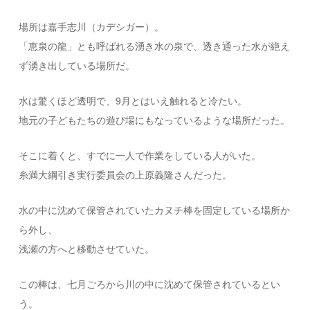
場所は嘉手志川（カデシガー）。
「恵泉の龍」とも呼ばれる湧き水の泉で、透き通った水が絶え
ず湧き出している場所だ。
水は驚くほど透明で、9月とはいえ触れると冷たい。
地元の子どもたちの遊び場にもなっているような場所だった。
そこに着くと、すでに一人で作業をしている人がいた。
糸満大綱引き実行委員会の上原義隆さんだった。
水の中に沈めて保管されていたカヌチ棒を固定している場所か
ら外し、
浅瀬の方へと移動させていた。
この棒は、七月ごろから川の中に沈めて保管されているとい
う。