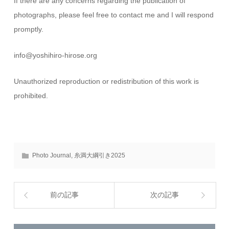
If there are any concerns regarding the publication of
photographs, please feel free to contact me and I will respond
promptly.
info@yoshihiro-hirose.org
Unauthorized reproduction or redistribution of this work is
prohibited.
Photo Journal
,
糸満大綱引き2025
前の記事
次の記事