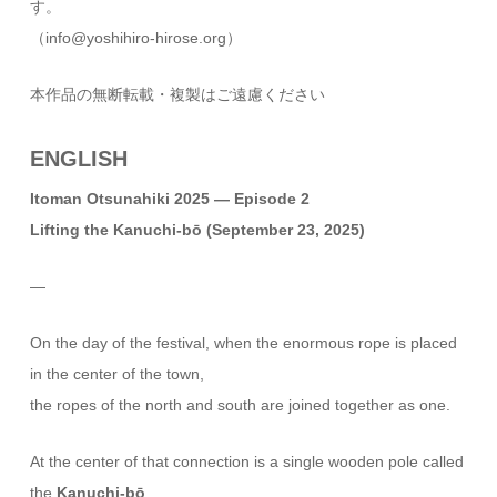
す。
（info@yoshihiro-hirose.org）
本作品の無断転載・複製はご遠慮ください
ENGLISH
Itoman Otsunahiki 2025 — Episode 2
Lifting the Kanuchi-bō (September 23, 2025)
—
On the day of the festival, when the enormous rope is placed
in the center of the town,
the ropes of the north and south are joined together as one.
At the center of that connection is a single wooden pole called
the
Kanuchi-bō
.