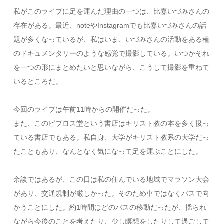
私がこのライブに足を運んだ理由の一つは、比嘉いづみさんの
存在がある。最近、noteやInstagramでも比嘉いづみさんの話
題が多くなっているが、私はいま、いづみさんの活動をある種
のドキュメンタリーのような感覚で撮影している。いつかそれ
を一つの形にまとめたいと思いながら、こうして撮影を重ねて
いるところだ。
今回のライブは午前11時からの開催だった。
また、このピブロス堂という書店はキリスト教の本を多く扱っ
ている書店でもある。私自身、大学がキリスト教系の大学だっ
たこともあり、なんとなく気になって足を運ぶことにした。
余談ではあるが、この日は私の住んでいる地域でマラソン大会
があり、交通規制が厳しかった。そのため車ではなくバスで向
かうことにした。約1時間ほどのバスの移動だったが、揺られ
ながら今後のことを考えたり、少し瞑想をしたりして過ごして