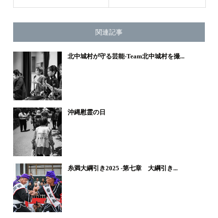
関連記事
北中城村が守る芸能-Team北中城村を撮...
沖縄慰霊の日
糸満大綱引き2025 -第七章 大綱引き...