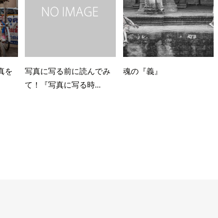
真を
写真に写る前に読んでみ
魂の『義』
て！『写真に写る時...